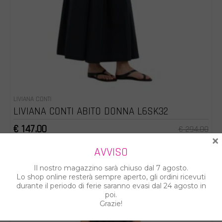
LIVIANA CONTI
LIVIANA CONTI ABITO DONNA L6SK32
€ 147.00
€ 294.00
×
AVVISO
Il nostro magazzino sarà chiuso dal 7 agosto.
Lo shop online resterà sempre aperto, gli ordini ricevuti
durante il periodo di ferie saranno evasi dal 24 agosto in
poi.
Grazie!