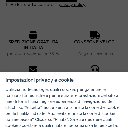
Ho letto ed accettato la
privacy policy
.
SPEDIZIONE GRATUITA
CONSEGNE VELOCI
IN ITALIA
per ordini superiori a 100€
1/2 giorni lavorativi
10% DI SCONTO
ASSISTENZA
Impostazioni privacy e cookie
PERSONALIZZATA
iscriviti alla newsletter
per tutti gli ordini
Utilizziamo tecnologie, quali i cookie, per garantire le
funzionalità tecniche e per misurare le prestazioni del sito al
fine di fornirti una migliore esperienza di navigazione. Se
clicchi su “Accetta”, acconsentirai all'installazione dei cookie
NUCCIA COSTANTINO
per le finalità indicate. Vuoi evitare l'installazione di cookie
non necessari? Clicca su “Rifiuta”. Se vuoi decidere quali
via Argiro 112/114 - 70122 Bari
cookie accettare e quali rifiutare,
personalizza le tue scelte
;