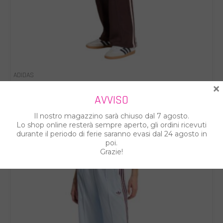
ADIDAS
×
ADIDAS PANTALONE DONNA KD3749
AVVISO
€ 63.00
€ 70.00
Il nostro magazzino sarà chiuso dal 7 agosto.
Lo shop online resterà sempre aperto, gli ordini ricevuti
durante il periodo di ferie saranno evasi dal 24 agosto in
%
poi.
Grazie!