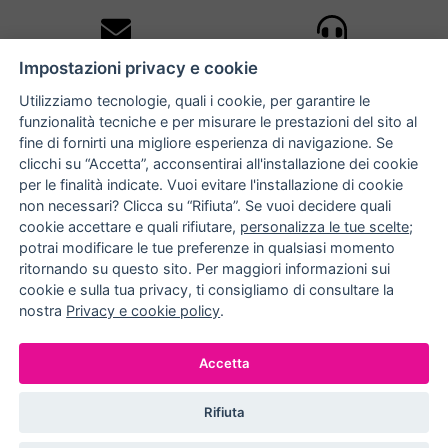
10% DI SCONTO
ASSISTENZA
Impostazioni privacy e cookie
PERSONALIZZATA
iscriviti alla newsletter
per tutti gli ordini
Utilizziamo tecnologie, quali i cookie, per garantire le
funzionalità tecniche e per misurare le prestazioni del sito al
fine di fornirti una migliore esperienza di navigazione. Se
clicchi su “Accetta”, acconsentirai all'installazione dei cookie
NUCCIA COSTANTINO
per le finalità indicate. Vuoi evitare l'installazione di cookie
non necessari? Clicca su “Rifiuta”. Se vuoi decidere quali
via Argiro 112/114 - 70122 Bari
cookie accettare e quali rifiutare,
personalizza le tue scelte
;
potrai modificare le tue preferenze in qualsiasi momento
+39 080 990 9118
ritornando su questo sito. Per maggiori informazioni sui
+39 391 72 89 930
cookie e sulla tua privacy, ti consigliamo di consultare la
nostra
Privacy e cookie policy
.
METODI DI PAGAMENTO
Accetta
Rifiuta
© EFFEDIELLE S.R.L. 2026. ALL RIGHT RESERVED