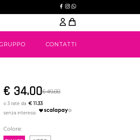
 GRUPPO
CONTATTI
€ 34.00
€ 49.00
€ 11.33
Colore: