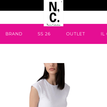
BRAND
SS 26
OUTLET
IL