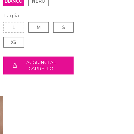
BIANCO
NERO
Taglia:
L
M
S
XS
AGGIUNGI AL
CARRELLO