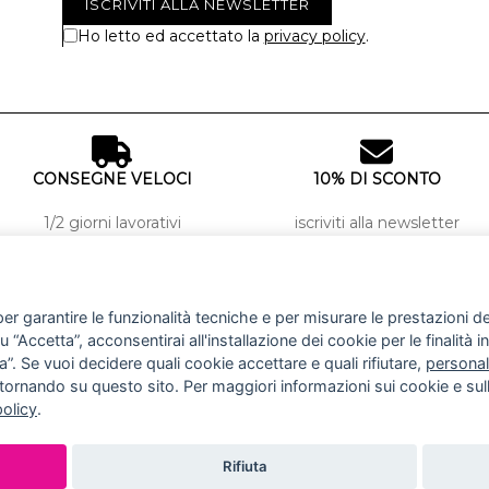
Ho letto ed accettato la
privacy policy
.
CONSEGNE VELOCI
10% DI SCONTO
1/2 giorni lavorativi
iscriviti alla newsletter
SCOPRI DI PIÙ
INFO
er garantire le funzionalità tecniche e per misurare le prestazioni del 
“Accetta”, acconsentirai all'installazione dei cookie per le finalità in
IL GRUPPO
PAGAMENTI
”. Se vuoi decidere quali cookie accettare e quali rifiutare,
personal
CONTATTI
SPEDIZIONE E RESI
REGALA UN BUONO
TERMINI E CONDIZIONI
tornando su questo sito. Per maggiori informazioni sui cookie e sull
FIDELITY CARD
PRIVACY E COOKIE POLICY
policy
.
Rifiuta