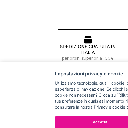
SPEDIZIONE GRATUITA IN
ITALIA
per ordini superiori a 100€
Impostazioni privacy e cookie
NUCCIA COSTANTINO
Utilizziamo tecnologie, quali i cookie, p
esperienza di navigazione. Se clicchi su 
via Argiro 112/114 - 70122 Bari
cookie non necessari? Clicca su “Rifiuta
+39 080 990 9118
+39 391 72 89 930
tue preferenze in qualsiasi momento ri
consultare la nostra
Privacy e cookie 
Accetta