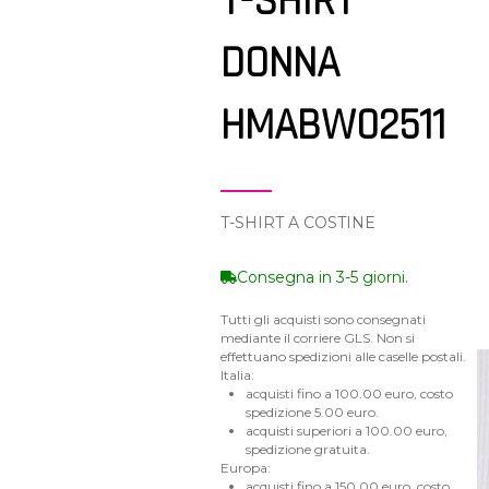
T-SHIRT
DONNA
HMABW02511
T-SHIRT A COSTINE
Consegna in 3-5 giorni.
Tutti gli acquisti sono consegnati
mediante il corriere GLS. Non si
effettuano spedizioni alle caselle postali.
Italia:
acquisti fino a 100.00 euro, costo
spedizione 5.00 euro.
acquisti superiori a 100.00 euro,
spedizione gratuita.
Europa:
acquisti fino a 150.00 euro, costo