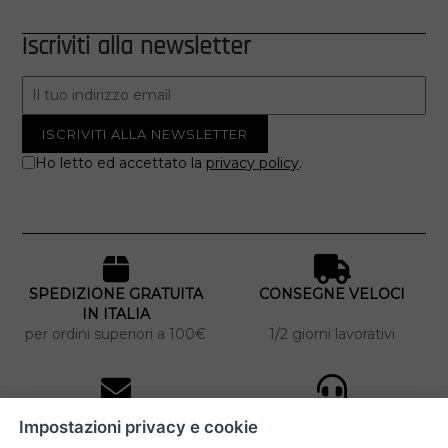
Iscriviti alla newsletter
Ho letto ed accettato la
privacy policy
.
SPEDIZIONE GRATUITA
CONSEGNE VELOCI
IN ITALIA
per ordini superiori a 100€
1/2 giorni lavorativi
10% DI SCONTO
ASSISTENZA
Impostazioni privacy e cookie
PERSONALIZZATA