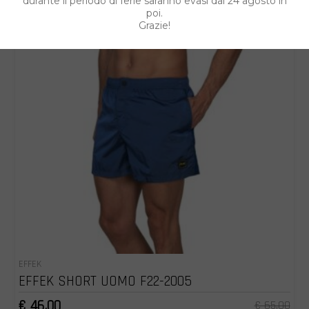
durante il periodo di ferie saranno evasi dal 24 agosto in
poi.
Grazie!
EFFEK
EFFEK SHORT UOMO F22-2005
€ 46.00
€ 65.00