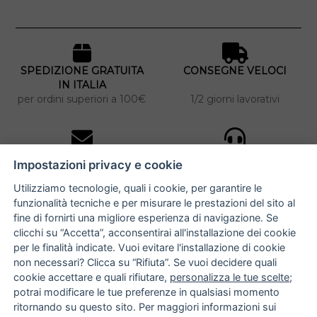
SPEDIZIONE GRATUITA
CONSEGNE VELOCI
IN ITALIA
per ordini superiori a 100€
1/2 giorni lavorativi
10% DI SCONTO
ASSISTENZA
Impostazioni privacy e cookie
PERSONALIZZATA
iscriviti alla newsletter
per tutti gli ordini
Utilizziamo tecnologie, quali i cookie, per garantire le
funzionalità tecniche e per misurare le prestazioni del sito al
fine di fornirti una migliore esperienza di navigazione. Se
clicchi su “Accetta”, acconsentirai all'installazione dei cookie
NUCCIA COSTANTINO
per le finalità indicate. Vuoi evitare l'installazione di cookie
non necessari? Clicca su “Rifiuta”. Se vuoi decidere quali
via Argiro 112/114 - 70122 Bari
cookie accettare e quali rifiutare,
personalizza le tue scelte
;
potrai modificare le tue preferenze in qualsiasi momento
+39 080 990 9118
ritornando su questo sito. Per maggiori informazioni sui