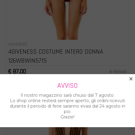
4GIVENESS
4GIVENESS COSTUME INTERO DONNA
126WBWIN5715
€ 87.00
€ 109.00
×
AVVISO
%
Il nostro magazzino sarà chiuso dal 7 agosto.
Lo shop online resterà sempre aperto, gli ordini ricevuti
durante il periodo di ferie saranno evasi dal 24 agosto in
poi.
Grazie!