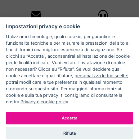
10% DI SCONTO
ASSISTENZA
Impostazioni privacy e cookie
PERSONALIZZATA
iscriviti alla newsletter
per tutti gli ordini
Utilizziamo tecnologie, quali i cookie, per garantire le
funzionalità tecniche e per misurare le prestazioni del sito al
fine di fornirti una migliore esperienza di navigazione. Se
clicchi su “Accetta”, acconsentirai all'installazione dei cookie
NUCCIA COSTANTINO
per le finalità indicate. Vuoi evitare l'installazione di cookie
non necessari? Clicca su “Rifiuta”. Se vuoi decidere quali
via Argiro 112/114 - 70122 Bari
cookie accettare e quali rifiutare,
personalizza le tue scelte
;
potrai modificare le tue preferenze in qualsiasi momento
+39 080 990 9118
ritornando su questo sito. Per maggiori informazioni sui
+39 391 72 89 930
cookie e sulla tua privacy, ti consigliamo di consultare la
nostra
Privacy e cookie policy
.
METODI DI PAGAMENTO
Accetta
Rifiuta