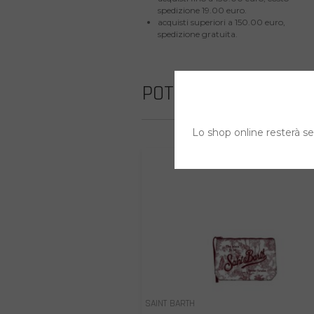
spedizione 19.00 euro.
acquisti superiori a 150.00 euro,
spedizione gratuita.
POTREBBE INTERESS
Lo shop online resterà sem
SAINT BARTH