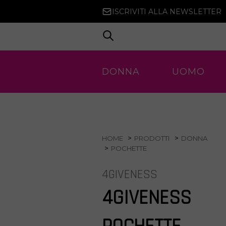
ISCRIVITI ALLA NEWSLETTER
DONNA
UOMO
HOME
PRODOTTI
DONNA
POCHETTE
4GIVENESS
4GIVENESS