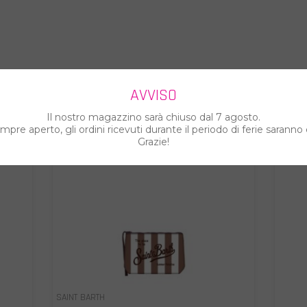
ARTI ANCHE...
AVVISO
Il nostro magazzino sarà chiuso dal 7 agosto.
pre aperto, gli ordini ricevuti durante il periodo di ferie saranno 
Grazie!
SAINT BARTH