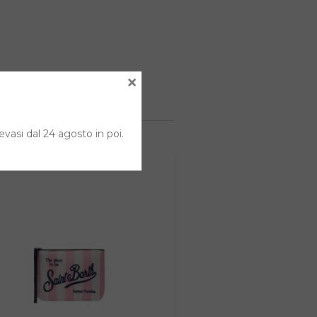
×
evasi dal 24 agosto in poi.