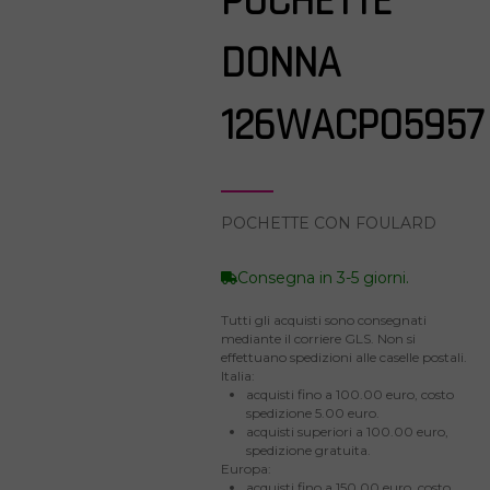
POCHETTE
DONNA
126WACPO5957
POCHETTE CON FOULARD
Consegna in 3-5 giorni.
Tutti gli acquisti sono consegnati
mediante il corriere GLS. Non si
effettuano spedizioni alle caselle postali.
Italia:
acquisti fino a 100.00 euro, costo
spedizione 5.00 euro.
acquisti superiori a 100.00 euro,
spedizione gratuita.
Europa:
acquisti fino a 150.00 euro, costo