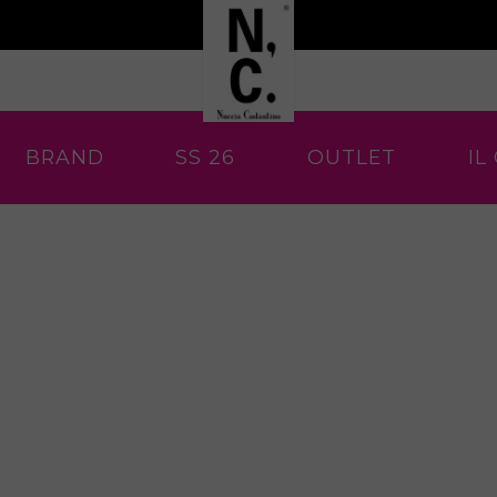
BRAND
SS 26
OUTLET
IL