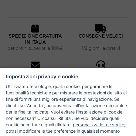
SPEDIZIONE GRATUITA
CONSEGNE VELOCI
IN ITALIA
per ordini superiori a 100€
1/2 giorni lavorativi
10% DI SCONTO
ASSISTENZA
Impostazioni privacy e cookie
PERSONALIZZATA
iscriviti alla newsletter
per tutti gli ordini
Utilizziamo tecnologie, quali i cookie, per garantire le
funzionalità tecniche e per misurare le prestazioni del sito al
fine di fornirti una migliore esperienza di navigazione. Se
clicchi su “Accetta”, acconsentirai all'installazione dei cookie
NUCCIA COSTANTINO
per le finalità indicate. Vuoi evitare l'installazione di cookie
non necessari? Clicca su “Rifiuta”. Se vuoi decidere quali
via Argiro 112/114 - 70122 Bari
cookie accettare e quali rifiutare,
personalizza le tue scelte
;
potrai modificare le tue preferenze in qualsiasi momento
+39 080 990 9118