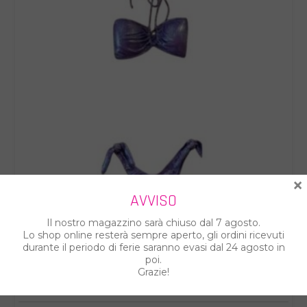
×
AVVISO
Il nostro magazzino sarà chiuso dal 7 agosto.
Lo shop online resterà sempre aperto, gli ordini ricevuti
durante il periodo di ferie saranno evasi dal 24 agosto in
poi.
Grazie!
EFFEK
EFFEK BIKINI FASCIA DONNA FK25-1032