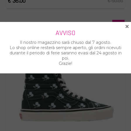
€ 36.00
€ 90.00
×
60%
AVVISO
Il nostro magazzino sarà chiuso dal 7 agosto.
Lo shop online resterà sempre aperto, gli ordini ricevuti
durante il periodo di ferie saranno evasi dal 24 agosto in
poi.
Grazie!