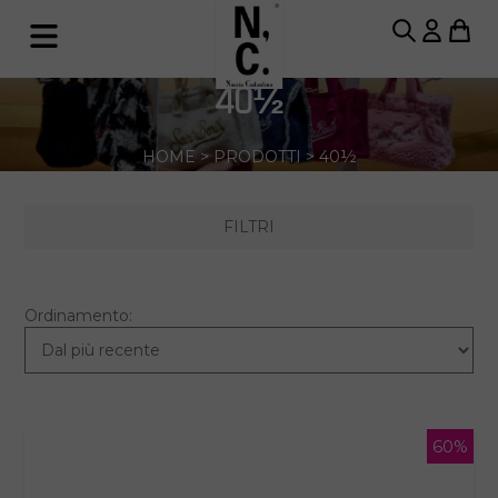
40½
HOME
>
PRODOTTI
>
40½
FILTRI
Ordinamento:
60%