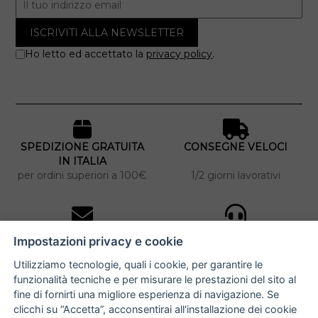
Ho letto ed accettato la
privacy policy
.
SPEDIZIONE GRATUITA
CONSEGNE VELOCI
IN ITALIA
per ordini superiori a 100€
1/2 giorni lavorativi
10% DI SCONTO
ASSISTENZA
Impostazioni privacy e cookie
PERSONALIZZATA
iscriviti alla newsletter
per tutti gli ordini
Utilizziamo tecnologie, quali i cookie, per garantire le
funzionalità tecniche e per misurare le prestazioni del sito al
fine di fornirti una migliore esperienza di navigazione. Se
clicchi su “Accetta”, acconsentirai all'installazione dei cookie