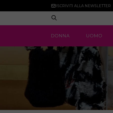
ISCRIVITI ALLA NEWSLETTER
DONNA
UOMO